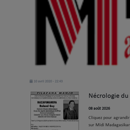
podcast
CHRISTIAN SHOW
INTERVIEW
Agenda
Vidéo
VIDÉO JOS TECHNOLOGY
10 avril 2020 - 22:43
TOP CLIP ALEFAMUSIC
Nécrologie du
Playlist
08 août 2026
Cliquez pour agrandir L’article Nécrologie du 8 août 2026 est apparu en premi
sur Midi Madagasikar
Actualités