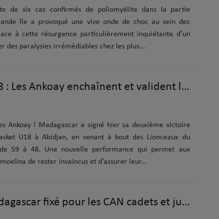
te de six cas confirmés de poliomyélite dans la partie
rande île a provoqué une vive onde de choc au sein des
 Face à cette résurgence particulièrement inquiétante d’un
r des paralysies irrémédiables chez les plus...
Afrobasket U18 : Les Ankoay enchaînent et valident leur ticket
es Ankoay ! Madagascar a signé hier sa deuxième victoire
Basket U18 à Abidjan, en venant à bout des Lionceaux du
 de 59 à 48. Une nouvelle performance qui permet aux
oelina de rester invaincus et d’assurer leur...
Handball : Madagascar fixé pour les CAN cadets et juniors