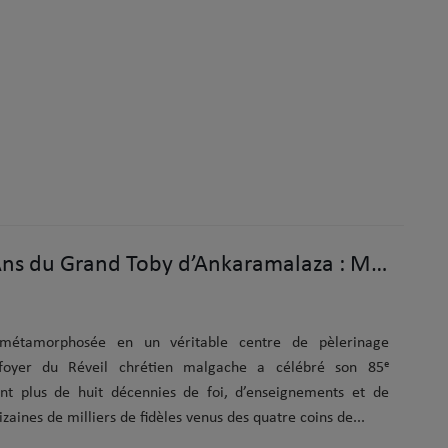
Jubilé des 85 Ans du Grand Toby d’Ankaramalaza : Message pour la Nation et les Enfants du Réveil
 métamorphosée en un véritable centre de pèlerinage
 foyer du Réveil chrétien malgache a célébré son 85ᵉ
nt plus de huit décennies de foi, d’enseignements et de
zaines de milliers de fidèles venus des quatre coins de...