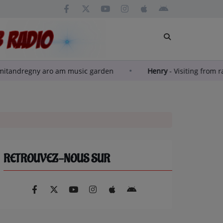
sic ato isan’andra mitandregny aro am music garden
Hen
RETROUVEZ-NOUS SUR