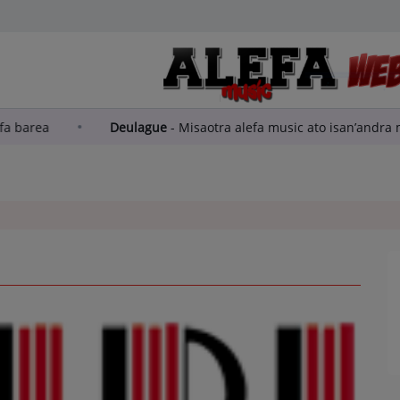
pays Madagascar Alefa barea
Deulague
-
Misaotra alefa mu