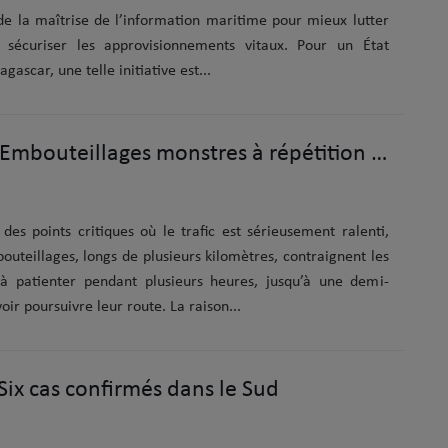
 de la maîtrise de l’information maritime pour mieux lutter
t sécuriser les approvisionnements vitaux. Pour un État
scar, une telle initiative est...
Trafic routier : Embouteillages monstres à répétition sur la RN 2
des points critiques où le trafic est sérieusement ralenti,
outeillages, longs de plusieurs kilomètres, contraignent les
à patienter pendant plusieurs heures, jusqu’à une demi-
ir poursuivre leur route. La raison...
 Six cas confirmés dans le Sud