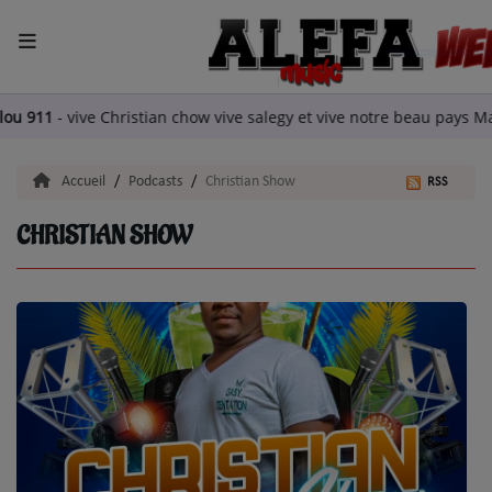
ACCUEIL
Philou 911
-
vive Christian chow vive salegy et vive notre beau p
LA RADIO
Accueil
Podcasts
Christian Show
RSS
ARTISTES
CHRISTIAN SHOW
TITRES DIFFUSÉS
EMISSIONS
EQUIPE
QUI SOMMES NOUS?
podcast