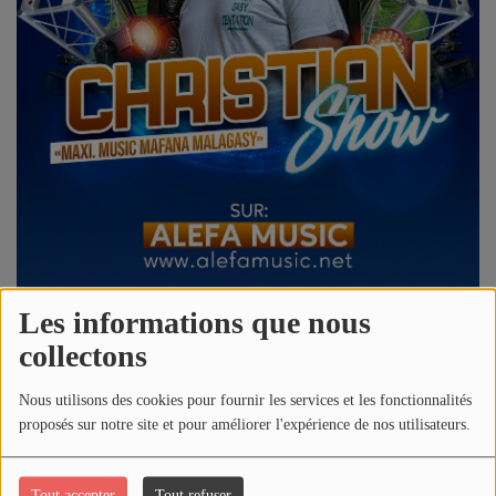
CHRISTIAN SHOW
INTERVIEW
Agenda
Vidéo
VIDÉO JOS TECHNOLOGY
TOP CLIP ALEFAMUSIC
Les informations que nous
collectons
Playlist
Télécharger le podcast
Écouter le podcast
Nous utilisons des cookies pour fournir les services et les fonctionnalités
proposés sur notre site et pour améliorer l'expérience de nos utilisateurs.
Francisco (tsy mitregny fa jaolahy)
Actualités
Babalahy (Matata)
Tout accepter
Tout refuser