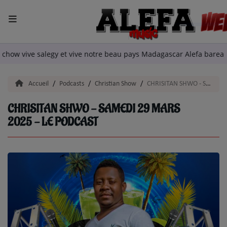
ACCUEIL
tian chow vive salegy et vive notre beau pays Madagascar Alefa ba
LA RADIO
Accueil
Podcasts
Christian Show
CHRISITAN SHWO - SAMEDI 29 MARS 2025 - LE PODCAST
ARTISTES
CHRISITAN SHWO - SAMEDI 29 MARS
2025 - LE PODCAST
TITRES DIFFUSÉS
EMISSIONS
EQUIPE
QUI SOMMES NOUS?
podcast