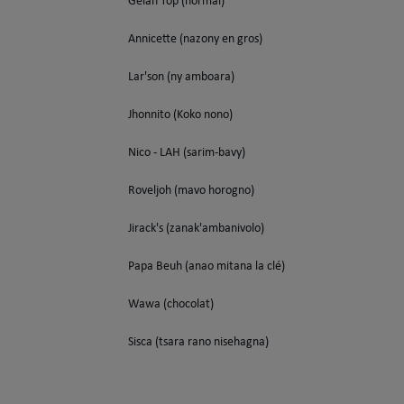
Gelah Top (normal)
Annicette (nazony en gros)
Lar'son (ny amboara)
Jhonnito (Koko nono)
Nico - LAH (sarim-bavy)
Roveljoh (mavo horogno)
Jirack's (zanak'ambanivolo)
Papa Beuh (anao mitana la clé)
Wawa (chocolat)
Sisca (tsara rano nisehagna)