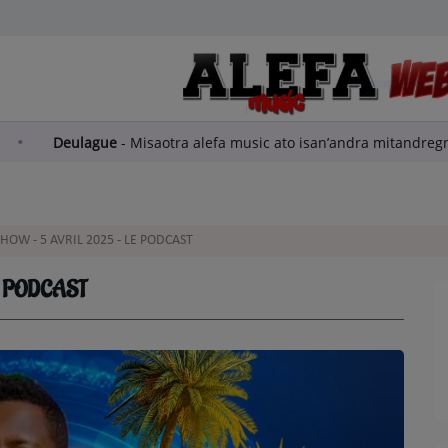
car Alefa barea
Deulague
-
Misaotra alefa music ato isa
HOW - 5 AVRIL 2025 - LE PODCAST
E PODCAST