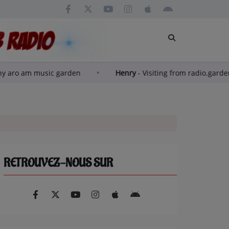
n’andra mitandregny aro am music garden
Henry
-
Visiting
RETROUVEZ-NOUS SUR