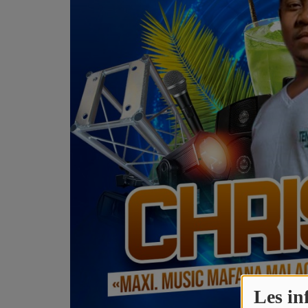
podcast
CHRISTIAN SHOW
INTERVIEW
Agenda
Vidéo
VIDÉO JOS TECHNOLOGY
TOP CLIP ALEFAMUSIC
Playlist
Les in
Actualités