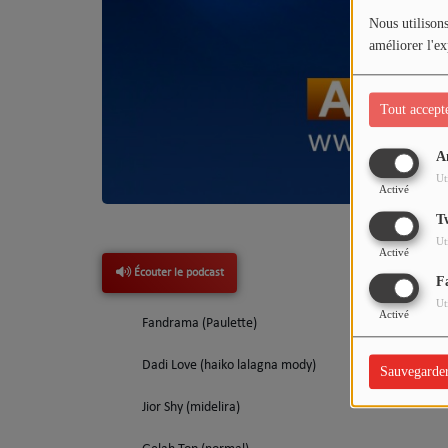
Nous utilisons
améliorer l'ex
Dédicaces
Tout accept
Chat
A
Ut
Activé
T
Ut
Activé
Écouter le podcast
F
Ut
Activé
Fandrama (Paulette)
Dadi Love (haiko lalagna mody)
Sauvegarde
Jior Shy (midelira)