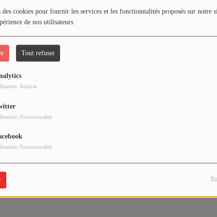
 des cookies pour fournir les services et les fonctionnalités proposés sur notre s
périence de nos utilisateurs.
er
Tout refuser
nalytics
ilisation: Analyse
witter
ilisation: Fonctionnalité
Télécharger le podcast
acebook
ilisation: Fonctionnalité
Pr
r