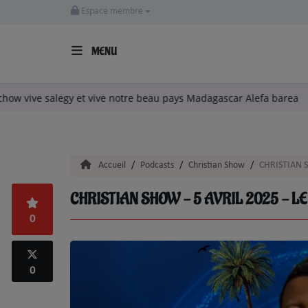
Espace membre
MENU
ACCUEIL
1
-
vive Christian chow vive salegy et vive notre beau pays Madagas
LA RADIO
ARTISTES
Accueil
Podcasts
Christian Show
CHRISTIAN S
TITRES DIFFUSÉS
CHRISTIAN SHOW - 5 AVRIL 2025 - L
EMISSIONS
0
EQUIPE
0
QUI SOMMES NOUS?